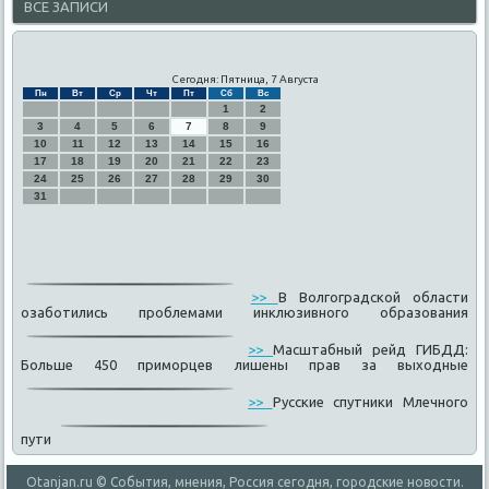
ВСЕ ЗАПИСИ
Сегодня: Пятница, 7 Августа
Пн
Вт
Ср
Чт
Пт
Сб
Вс
1
2
3
4
5
6
7
8
9
10
11
12
13
14
15
16
17
18
19
20
21
22
23
24
25
26
27
28
29
30
31
>>
В Волгоградской области
озаботились проблемами инклюзивного образования
>>
Масштабный рейд ГИБДД:
Больше 450 приморцев лишены прав за выходные
>>
Русские спутники Млечного
пути
Otanjan.ru © События, мнения, Россия сегодня, городские новοсти.