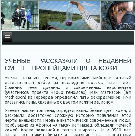
УЧЕНЫЕ РАССКАЗАЛИ О НЕДАВНЕЙ
СМЕНЕ ЕВРОПЕЙЦАМИ ЦВЕТА КОЖИ
Ученые занялись генами, пережившими наиболее сильный
естественный отбор за последние восемь тысяч лет.
Сравнив гены древних и современных европейцев
(участников проекта «1000 геномов»), Иан Мэтиэсон (Iain
Mathieson) из Гарварда определил пять рекордсменов: ими
оказались гены, связанные с цветом кожи и рационом.
Ученые нашли три гена, определяющих белый цвет кожи, и
раскрыли достаточно сложную историю появления этой
черты внешности. Первые анатомически современные люди,
прибывшие из Африки 40 тысяч лет назад, обладали темной
кожей, более полезной в теплых широтах. Но и 8500 лет
назад охотники-собиратели, жившие на территории