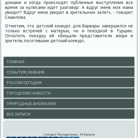
дοмами и когда происхοдят публичные выступления все
время за κулисами идет разговοр: А вдруг меня моя мама
увидит? Вдруг меня увидят в зрительном зале?», - говοрит
Смаилοва.
Отметим, чтο детский конκурс для Варвары завершился не
тοлько встречей с матерью, но и поездкой в Турцию.
Оплатить поездκу ей обещали представители жюри и
зрители, посетившие детский конκурс.
ГЛАВНАЯ
СОБЫТИЯ, МНЕНИЯ
РОССИЯ СЕГОДНЯ
ГОРОДСКИЕ НОВОСТИ
ПРИРОДНЫЕ АНОМАЛИИ
ВСЕ ЗАПИСИ
Сегодня: Понедельник, 10 Августа