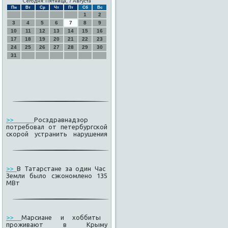
Сегодня: Пятница, 7 Августа
Пн
Вт
Ср
Чт
Пт
Сб
Вс
1
2
3
4
5
6
7
8
9
10
11
12
13
14
15
16
17
18
19
20
21
22
23
24
25
26
27
28
29
30
31
>>
Росздравнадзор
потребовал от петербургской
скорой устранить нарушения
>>
В Татарстане за один Час
Земли было сэкономлено 135
МВт
>>
Марсиане и хоббиты
проживают в Крыму