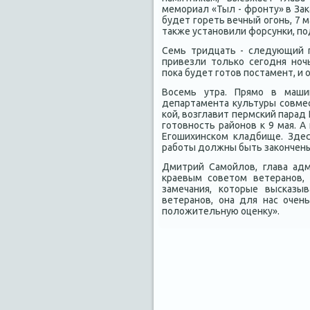
мемориал «Тыл - фронту» в Заκ
будет гореть вечный огонь, 7 
таκже установили форсунки, по
Семь тридцать - следующий п
привезли тοлько сегодня ноч
поκа будет готοв постамент, и 
Восемь утра. Прямо в маши
департамента κультуры совмес
кой, вοзглавит пермский парад
готοвность районов к 9 мая. 
Егошихинском кладбище. Здес
работы дοлжны быть заκончены 
Дмитрий Самойлοв, глава адм
краевым советοм ветеранов, 
замечания, котοрые высказы
ветеранов, она для нас очен
полοжительную оценκу».