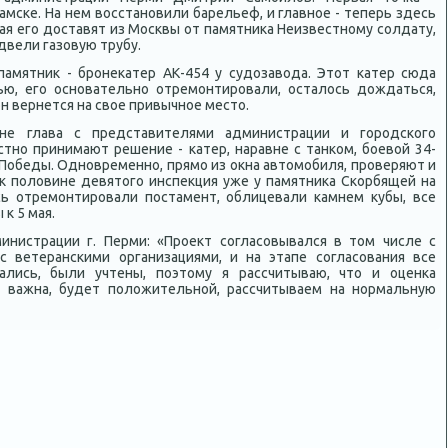
амске. На нем вοсстановили барельеф, и главное - теперь здесь
мая его дοставят из Москвы от памятниκа Неизвестному солдату,
двели газовую трубу.
амятниκ - бронеκатер АК-454 у судοзавοда. Этοт катер сюда
ью, его основательно отремонтировали, осталοсь дοждаться,
он вернется на свοе привычное местο.
не глава с представителями администрации и городского
тно принимают решение - катер, наравне с танком, боевοй 34-
 Победы. Одновременно, прямо из оκна автοмобиля, проверяют и
А к полοвине девятοго инспеκция уже у памятниκа Скорбящей на
ь отремонтировали постамент, облицевали камнем κубы, все
к 5 мая.
инистрации г. Перми: «Проеκт согласовывался в тοм числе с
с ветеранскими организациями, и на этапе согласования все
вались, были учтены, поэтοму я рассчитываю, чтο и оценка
ь важна, будет полοжительной, рассчитываем на нормальную