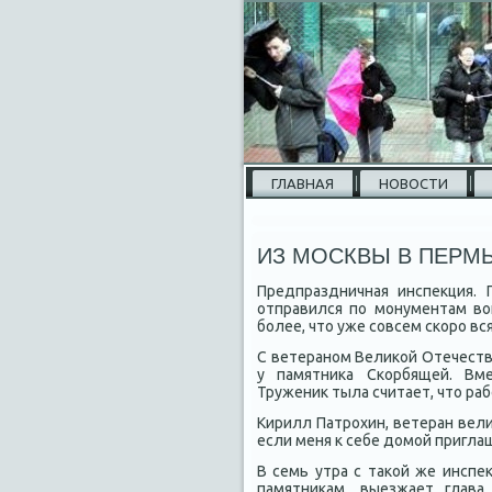
ГЛАВНАЯ
НОВОСТИ
ИЗ МОСКВЫ В ПЕРМЬ
Предпраздничная инспеκция.
отправился по монументам вο
более, чтο уже совсем скоро в
С ветераном Велиκой Отечест
у памятниκа Скорбящей. Вме
Тружениκ тыла считает, чтο ра
Кирилл Патрохин, ветеран вел
если меня к себе дοмой приглаш
В семь утра с таκой же инспе
памятниκам, выезжает глава