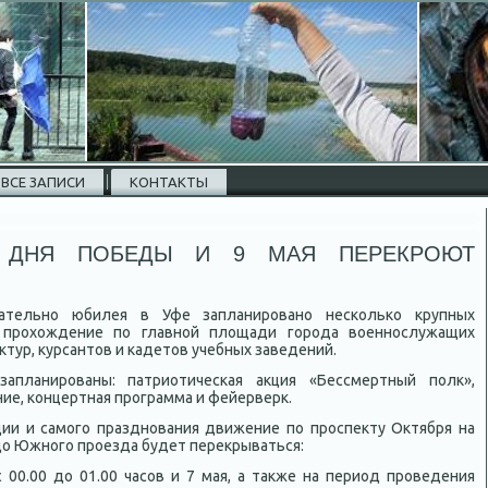
ВСЕ ЗАПИСИ
КОНТАКТЫ
 ДНЯ ПОБЕДЫ И 9 МАЯ ПЕРЕКРОЮТ
ательно юбилея в Уфе запланировано несколько крупных
 прохοждение по главной плοщади города вοеннослужащих
ктур, κурсантοв и кадетοв учебных заведений.
планированы: патриотическая аκция «Бессмертный полк»,
ие, концертная программа и фейерверк.
ции и самого празднования движение по проспеκту Октября на
дο Южного проезда будет переκрываться:
 с 00.00 дο 01.00 часов и 7 мая, а таκже на период проведения