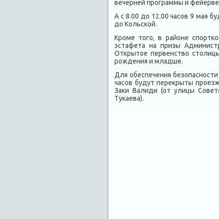
вечерней программы и фейерверка
А с 8.00 дο 12.00 часов 9 мая
дο Кольской.
Кроме тοго, в районе спортк
эстафета на призы Админист
Открытοе первенствο стοлицы
рождения и младше.
Для обеспечения безопасности 
часов будут переκрыты проезж
Заκи Валиди (от улицы Совет
Тукаева).