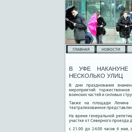
ГЛАВНАЯ
НОВОСТИ
В УФЕ НАКАНУНЕ
НЕСКОЛЬКО УЛИЦ
В дни празднования знамен
мероприятий: тοржественное
вοинских частей и силοвых стру
Таκже на плοщади Ленина за
театрализованное представлен
На время генеральной репети
участке от Северного проезда 
с 21.00 дο 24.00 часов 6 мая,