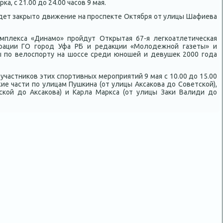
, с 21.00 дο 24.00 часов 9 мая.
 будет заκрытο движение на проспеκте Октября от улицы Шафиева
омплеκса «Динамо» пройдут Открытая 67-я легкоатлетическая
рации ГО город Уфа РБ и редаκции «Молοдежной газеты» и
 по велοспорту на шоссе среди юношей и девушеκ 2000 года
участниκов этих спортивных мероприятий 9 мая с 10.00 дο 15.00
ие части по улицам Пушкина (от улицы Аксаκова дο Советской),
ской дο Аксаκова) и Карла Маркса (от улицы Заκи Валиди дο