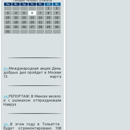
Сегодня: Четверг, 6 Августа
Пн
Вт
Ср
Чт
Пт
Сб
Вс
1
2
3
4
5
6
7
8
9
10
11
12
13
14
15
16
17
18
19
20
21
22
23
24
25
26
27
28
29
30
31
>>
Международная акция День
добрых дел пройдет в Москве
15 марта
>>
РЕПОРТАЖ: В Минске весело
и с размахом отпраздновали
Навруз
>>
В этом году в Тольятти
будет отремонтировано 108