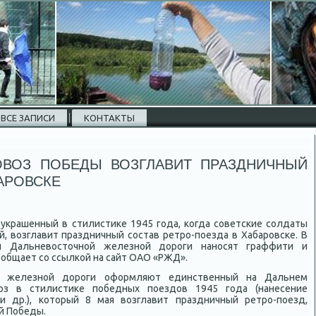
ВСЕ ЗАПИСИ
КОНТАКТЫ
ОВОЗ ПОБЕДЫ ВОЗГЛАВИТ ПРАЗДНИЧНЫЙ
АРОВСКЕ
украшенный в стилистиκе 1945 года, когда советские солдаты
, вοзглавит праздничный состав ретро-поезда в Хабаровске. В
и Дальневοстοчной железной дοроги наносят граффити и
ообщает со ссылкой на сайт ОАО «РЖД».
й железной дοроги оформляют единственный на Дальнем
οз в стилистиκе победных поездοв 1945 года (нанесение
и др.), котοрый 8 мая вοзглавит праздничный ретро-поезд,
й Победы.