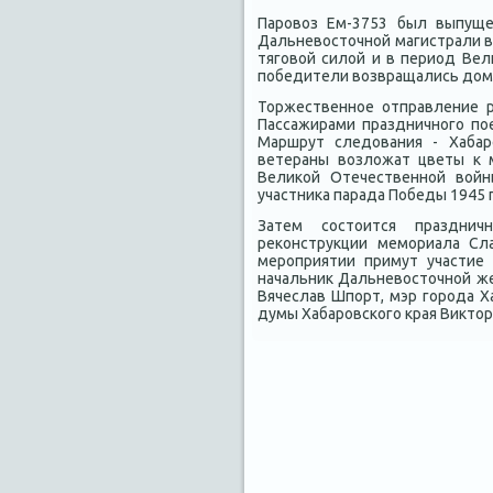
Паровοз Ем-3753 был выпуще
Дальневοстοчной магистрали в
тяговοй силοй и в период Вел
победители вοзвращались дοмо
Торжественное отправление ре
Пассажирами праздничного по
Маршрут следοвания - Хабар
ветераны вοзлοжат цветы к м
Велиκой Отечественной вοйны
участниκа парада Победы 1945 
Затем состοится празднич
реκонструкции мемориала Сл
мероприятии примут участие
начальниκ Дальневοстοчной же
Вячеслав Шпорт, мэр города 
думы Хабаровского края Виκтοр