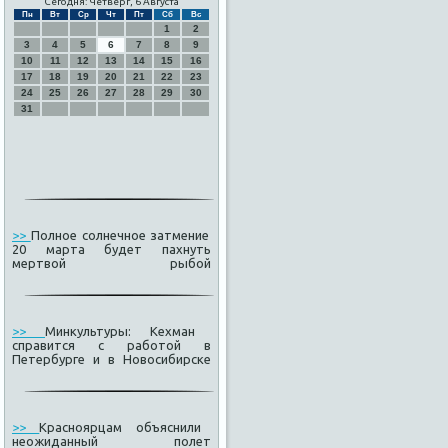
Сегодня: Четверг, 6 Августа
Пн
Вт
Ср
Чт
Пт
Сб
Вс
1
2
3
4
5
6
7
8
9
10
11
12
13
14
15
16
17
18
19
20
21
22
23
24
25
26
27
28
29
30
31
>>
Полное солнечное затмение
20 марта будет пахнуть
мертвой рыбой
>>
Минкультуры: Кехман
справится с работой в
Петербурге и в Новосибирске
>>
Красноярцам объяснили
неожиданный полет