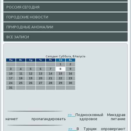
РОССИЯ СЕГОДНЯ
ГОРОДСКИЕ НОВОСТИ
ПРИРОДНЫЕ АНОМАЛИИ
ВСЕ ЗАПИСИ
Сегодня: Суббота, 8 Августа
Пн
Вт
Ср
Чт
Пт
Сб
Вс
1
2
3
4
5
6
7
8
9
10
11
12
13
14
15
16
17
18
19
20
21
22
23
24
25
26
27
28
29
30
31
>>
Подмосковный Минздрав
начнет пропагандировать здоровое питание
>>
В Турции опровергают