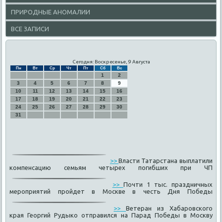
ПРИРОДНЫЕ АНОМАЛИИ
ВСЕ ЗАПИСИ
Сегодня: Воскресенье, 9 Августа
Пн
Вт
Ср
Чт
Пт
Сб
Вс
1
2
3
4
5
6
7
8
9
10
11
12
13
14
15
16
17
18
19
20
21
22
23
24
25
26
27
28
29
30
31
>>
Власти Татарстана выплатили
компенсацию семьям четырех погибших при ЧП
>>
Почти 1 тыс. праздничных
мероприятий пройдет в Москве в честь Дня Победы
>>
Ветеран из Хабаровского
края Георгий Рудыко отправился на Парад Победы в Москву