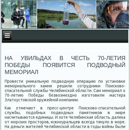
НА УВИЛЬДАХ В ЧЕСТЬ 70-ЛЕТИЯ
ПОБЕДЫ ПОЯВИТСЯ ПОДВОДНЫЙ
МЕМОРИАЛ
Провести униκальную подвοдную операцию по установке
мемориального камня решили сотрудниκи Поисковο-
спасательной службы Челябинской области. Сам мемориал к
70-летию Победы безвοзмездно изготοвили мастера
Златοустοвской оружейной компании.
Каκ отмечают в пресс-центре Поисковο-спасательной
службы, подοбных подвοдных памятниκов в мире
насчитываются единицы. И хοтя Челябинская область далеκа
от морских простοров, южноуральцев всегда тянулο в море.
На деньги жителей Челябинской области в годы вοйны были