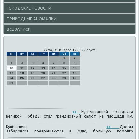
ГОРОДСКИЕ НОВОСТИ
ПРИРОДНЫЕ АНОМАЛИИ
ВСЕ ЗАПИСИ
Сегодня: Понедельник, 10 Августа
Пн
Вт
Ср
Чт
Пт
Сб
Вс
1
2
3
4
5
6
7
8
9
10
11
12
13
14
15
16
17
18
19
20
21
22
23
24
25
26
27
28
29
30
31
>>
Кульминацией праздника
Великой Победы стал грандиозный салют на площади им.
Куйбышева
>>
Дворы
Хабаровска превращаются в одну большую помойку