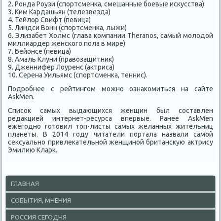
2. Ронда Роузи (спортсменка, смешанные боевые искусства)
3. Ким Кардашьян (телезвезда)
4. Тейлор Свифт (певица)
5. Линдси Вонн (спортсменка, лыжи)
6. Элизабет Холмс (глава компании Theranos, самый молодой
миллиардер женского пола в мире)
7. Бейонсе (певица)
8. Амаль Клуни (правозащитник)
9. Дженнифер Лоуренс (актриса)
10. Серена Уильямс (спортсменка, теннис).
Подробнее с рейтингом можно ознакомиться на сайте
AskMen.
Список самых выдающихся женщин был составлен
редакцией интернет-ресурса впервые. Ранее AskMen
ежегодно готовил топ-листы самых желанных жительниц
планеты. В 2014 году читатели портала назвали самой
сексуально привлекательной женщиной британскую актрису
Эмилию Кларк.
ГЛАВНАЯ
СОБЫТИЯ, МНЕНИЯ
РОССИЯ СЕГОДНЯ