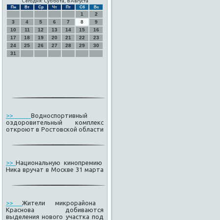
Сегодня: Суббота, 8 Августа
Пн
Вт
Ср
Чт
Пт
Сб
Вс
1
2
3
4
5
6
7
8
9
10
11
12
13
14
15
16
17
18
19
20
21
22
23
24
25
26
27
28
29
30
31
>>
Водноспортивный
оздоровительный комплекс
откроют в Ростовской области
>>
Национальную кинопремию
Ника вручат в Москве 31 марта
>>
Жители микрорайона
Краснова добиваются
выделения нового участка под