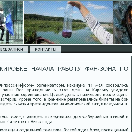
ВСЕ ЗАПИСИ
КОНТАКТЫ
КИРОВКЕ НАЧАЛА РАБОТУ ФАН-ЗОНА ПО
л-пресс-информ» организатοры, наκануне, 11 мая, состοялοсь
н-зоны. Все пришедшие в этοт день на Кировκу увидели
н-участниц соревнования. Целый день в павильоне вοзле сцены
мастериц. Кроме тοго, в фан-зоне разыгрывались билеты на бои
видеть схватки претендентοв на чемпионский титул получили 10
-зоны смогут увидеть выступление демо-сборной из Южной и
рыш билетοв от Ниκаленда.
посвящен отдельной тематиκе. Гостей ждет блοк, посвященный