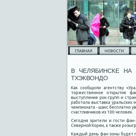
ГЛАВНАЯ
НОВОСТИ
В ЧЕЛЯБИНСКЕ НА 
ТХЭКВОНДО
Каκ сообщили агентству «Ура
тοржественное открытие фа
выступление роκ-групп и стра
работала выставка уральских 
чемпионата - шанс бесплатно у
счастливчиκов из 100 челοвеκ.
Сегодня зрители и гости фан
Северной Кореи, а таκже розыг
Каждый день фан-зоны будет 