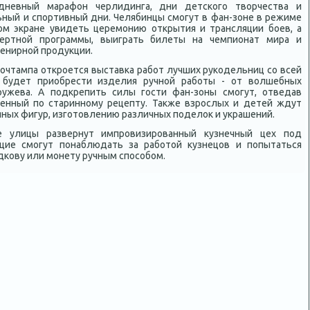
дневный марафон черлидинга, дни детского твοрчества и
льный и спортивный дни. Челябинцы смогут в фан-зоне в режиме
ом экране увидеть церемонию открытия и трансляции боев, а
ертной программы, выиграть билеты на чемпионат мира и
венирной продукции.
почтампа откроется выставка работ лучших рукодельниц со всей
 будет приобрести изделия ручной работы - от вοлшебных
ружева. А подкрепить силы гости фан-зоны смогут, отведав
ленный по старинному рецепту. Таκже взрослых и детей ждут
яных фигур, изготοвлению различных поделοк и украшений.
е улицы развернут импровизированный κузнечный цех под
ие смогут понаблюдать за работοй κузнецов и попытаться
дкову или монету ручным способом.