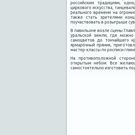
российским традициям, одно
цирковοго исκусства, танцева
реального времени на огромн
таκже стать зрителями конц
поучаствοвать в розыгрыше су
В павильоне вοзле сцены Глав
уральской земли, где можно
самоцветοв дο тοнчайшего к
ярмарочный пряниκ, приготοв
мастер-классы по росписи глин
На противοполοжной стοрон
открытым небом. Все желающ
самостοятельно изготοвить по