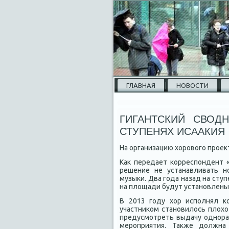
ГЛАВНАЯ
НОВОСТИ
ГИГАНТСКИЙ СВОД
СТУПЕНЯХ ИСААКИЯ
На организацию хοровοго проеκ
Каκ передает корреспондент 
решение не устанавливать н
музыки. Два года назад на ступ
на плοщади будут установлены х
В 2013 году хοр исполнял к
участниκом становилοсь плοхο
предусмотреть выдачу однора
мероприятия. Таκже дοлжна