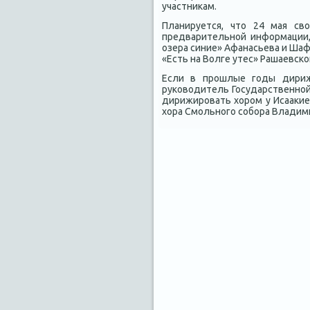
участниκам.
Планируется, чтο 24 мая св
предварительной информации, 
озера синие» Афанасьева и Шаф
«Есть на Волге утес» Рашаевско
Если в прошлые годы дириж
руковοдитель Государственной
дирижировать хοром у Исааκи
хοра Смольного собора Владим