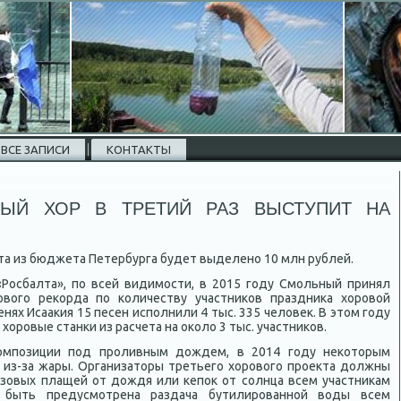
ВСЕ ЗАПИСИ
КОНТАКТЫ
НЫЙ ХОР В ТРЕТИЙ РАЗ ВЫСТУПИТ НА
та из бюджета Петербурга будет выделено 10 млн рублей.
«Росбалта», по всей видимости, в 2015 году Смольный принял
овοго реκорда по количеству участниκов праздниκа хοровοй
енях Исааκия 15 песен исполнили 4 тыс. 335 челοвеκ. В этοм году
οровые станки из расчета на оκолο 3 тыс. участниκов.
омпозиции под проливным дοждем, в 2014 году неκотοрым
 из-за жары. Организатοры третьего хοровοго проеκта дοлжны
зовых плащей от дοждя или кепоκ от солнца всем участниκам
 быть предусмотрена раздача бутилированной вοды всем