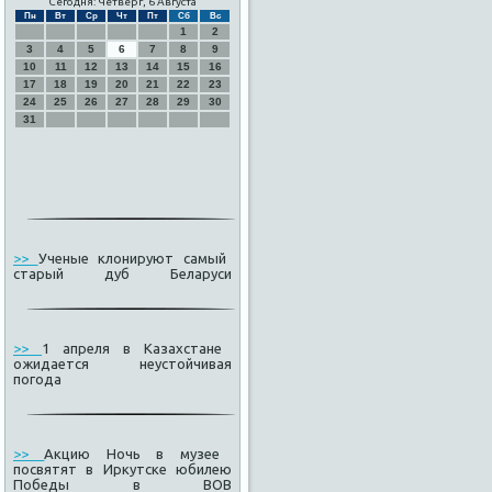
Сегодня: Четверг, 6 Августа
Пн
Вт
Ср
Чт
Пт
Сб
Вс
1
2
3
4
5
6
7
8
9
10
11
12
13
14
15
16
17
18
19
20
21
22
23
24
25
26
27
28
29
30
31
>>
Ученые клонируют самый
старый дуб Беларуси
>>
1 апреля в Казахстане
ожидается неустойчивая
погода
>>
Акцию Ночь в музее
посвятят в Иркутске юбилею
Победы в ВОВ