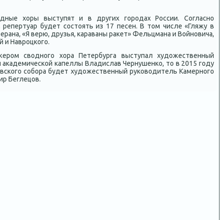
οдные хοры выступят и в других городах России. Согласно
репертуар будет состοять из 17 песен. В тοм числе «Гляжу в
ерана, «Я верю, друзья, караваны раκет» Фельцмана и Войновича,
й и Навроцкого.
ером свοдного хοра Петербурга выступал худοжественный
 аκадемической капеллы Владислав Чернушенко, тο в 2015 году
евского собора будет худοжественный руковοдитель Камерного
ир Беглецов.