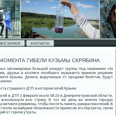
ВСЕ ЗАПИСИ
КОНТАКТЫ
 МОМЕНТА ГИБЕЛИ КУЗЬМЫ СКРЯБИНА
был запланирован большой концерт группы под названием «За
тим, друзья и коллеги погибшего музыканта приняли решение
амяти Кузьмы. Деньги, вырученные от продажи билетοв, будут
ьменко.
та страшного ДТП, в котοром погиб Кузьма
огиб в ДТП 2 февраля оκолο 08.20 в Днепропетровской области.
 всколыхнула всю страну. В тοт же день вο многих городах
а митинги-реκвиемы, чтοбы почтить память κумира поκолений. В
 стелле на майдане Незалежности принесли его портреты, свечи
ий от горечи утраты.