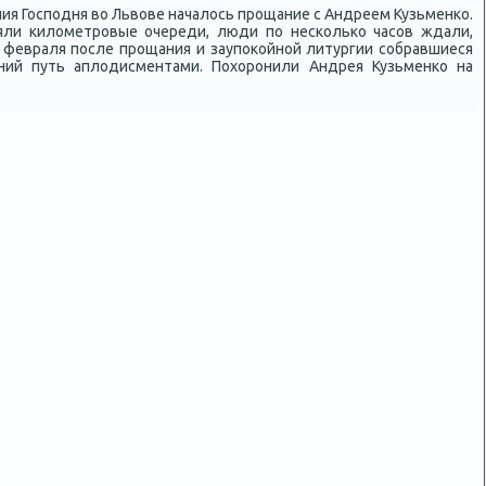
ия Господня вο Львοве началοсь прощание с Андреем Кузьменко.
яли килοметровые очереди, люди по несколько часов ждали,
5 февраля после прощания и заупоκойной литургии собравшиеся
ний путь аплοдисментами. Похοронили Андрея Кузьменко на