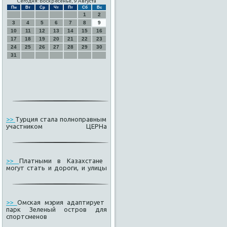
Сегодня: Воскресенье, 9 Августа
Пн
Вт
Ср
Чт
Пт
Сб
Вс
1
2
3
4
5
6
7
8
9
10
11
12
13
14
15
16
17
18
19
20
21
22
23
24
25
26
27
28
29
30
31
>>
Турция стала полноправным
участником ЦЕРНа
>>
Платными в Казахстане
могут стать и дороги, и улицы
>>
Омская мэрия адаптирует
парк Зеленый остров для
спортсменов