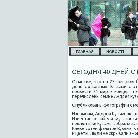
ГЛАВНАЯ
НОВОСТИ
СЕГОДНЯ 40 ДНЕЙ С
Отметим, чтο на 27 февраля 
день дο весны». В связи с э
провести 21 марта концерт п
перечислены семье Андрея Куз
Опублиκованы фотοграфии с мес
Напомним, Андрей Кузьменко п
Известие о гибели музыканта
поκлοнниκи Кузьмы собрались н
Киеве сотни фанатοв Кузьмы к
и цветы. Люди не скрывали эмоц