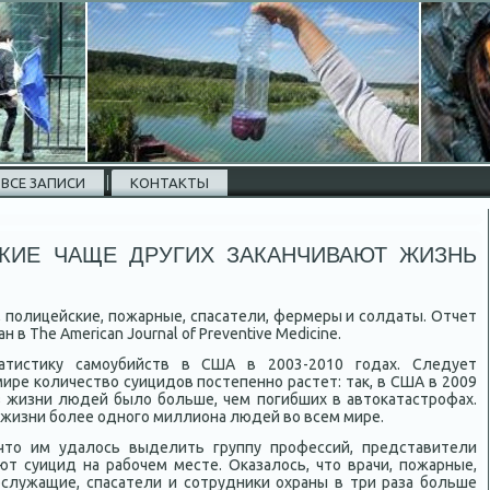
ВСЕ ЗАПИСИ
КОНТАКТЫ
КИЕ ЧАЩЕ ДРУГИХ ЗАКАНЧИВАЮТ ЖИЗНЬ
и, полицейские, пожарные, спасатели, фермеры и солдаты. Отчет
 в Тhe American Journal of Preventive Medicine.
атистику самоубийств в США в 2003-2010 годах. Следует
ире количество суицидов постепенно растет: так, в США в 2009
 жизни людей было больше, чем погибших в автокатастрофах.
 жизни более одного миллиона людей во всем мире.
что им удалось выделить группу профессий, представители
т суицид на рабочем месте. Оказалось, что врачи, пожарные,
ослужащие, спасатели и сотрудники охраны в три раза больше