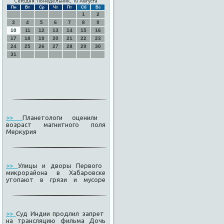
Сегодня: Понедельник, 10 Августа
Пн
Вт
Ср
Чт
Пт
Сб
Вс
1
2
3
4
5
6
7
8
9
10
11
12
13
14
15
16
17
18
19
20
21
22
23
24
25
26
27
28
29
30
31
>>
Планетологи оценили
возраст магнитного поля
Меркурия
>>
Улицы и дворы Первого
микрорайона в Хабаровске
утопают в грязи и мусоре
>>
Суд Индии продлил запрет
на трансляцию фильма Дочь