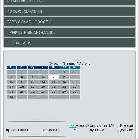
СОБЫТИЯ, МНЕНИЯ
РОССИЯ СЕГОДНЯ
ГОРОДСКИЕ НОВОСТИ
ПРИРОДНЫЕ АНОМАЛИИ
ВСЕ ЗАПИСИ
Сегодня: Пятница, 7 Августа
Пн
Вт
Ср
Чт
Пт
Сб
Вс
1
2
3
4
5
6
7
8
9
10
11
12
13
14
15
16
17
18
19
20
21
22
23
24
25
26
27
28
29
30
31
>>
Новосибирск на Мисс Россия
представит девушка с лучшим дефиле