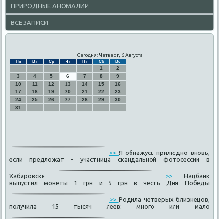
ПРИРОДНЫЕ АНОМАЛИИ
ВСЕ ЗАПИСИ
Сегодня: Четверг, 6 Августа
Пн
Вт
Ср
Чт
Пт
Сб
Вс
1
2
3
4
5
6
7
8
9
10
11
12
13
14
15
16
17
18
19
20
21
22
23
24
25
26
27
28
29
30
31
>>
Я обнажусь прилюдно вновь,
если предложат - участница скандальной фотосессии в
Хабаровске
>>
Нацбанк
выпустил монеты 1 грн и 5 грн в честь Дня Победы
>>
Родила четверых близнецов,
получила 15 тысяч леев: много или мало