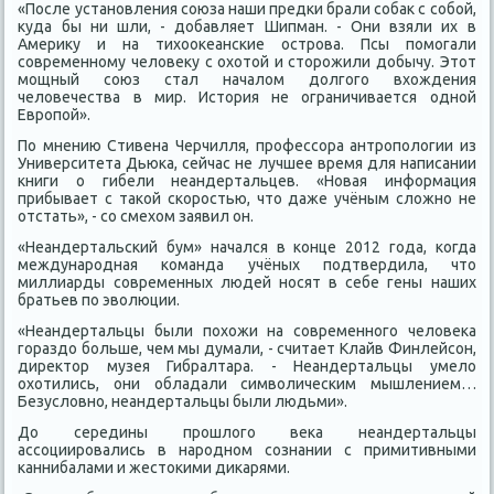
«После установления союза наши предки брали собак с собой,
куда бы ни шли, - добавляет Шипман. - Они взяли их в
Америку и на тихоокеанские острова. Псы помогали
современному человеку с охотой и сторожили добычу. Этот
мощный союз стал началом долгого вхождения
человечества в мир. История не ограничивается одной
Европой».
По мнению Стивена Черчилля, профессора антропологии из
Университета Дьюка, сейчас не лучшее время для написании
книги о гибели неандертальцев. «Новая информация
прибывает с такой скоростью, что даже учёным сложно не
отстать», - со смехом заявил он.
«Неандертальский бум» начался в конце 2012 года, когда
международная команда учёных подтвердила, что
миллиарды современных людей носят в себе гены наших
братьев по эволюции.
«Неандертальцы были похожи на современного человека
гораздо больше, чем мы думали, - считает Клайв Финлейсон,
директор музея Гибралтара. - Неандертальцы умело
охотились, они обладали символическим мышлением…
Безусловно, неандертальцы были людьми».
До середины прошлого века неандертальцы
ассоциировались в народном сознании с примитивными
каннибалами и жестокими дикарями.