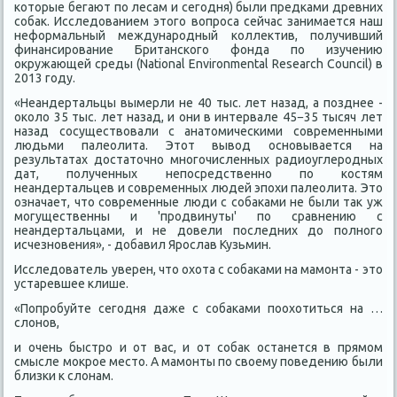
которые бегают по лесам и сегодня) были предками древних
собак. Исследованием этого вопроса сейчас занимается наш
неформальный международный коллектив, получивший
финансирование Британского фонда по изучению
окружающей среды (National Environmental Research Council) в
2013 году.
«Неандертальцы вымерли не 40 тыс. лет назад, а позднее -
около 35 тыс. лет назад, и они в интервале 45−35 тысяч лет
назад сосуществовали с анатомическими современными
людьми палеолита. Этот вывод основывается на
результатах достаточно многочисленных радиоуглеродных
дат, полученных непосредственно по костям
неандертальцев и современных людей эпохи палеолита. Это
означает, что современные люди с собаками не были так уж
могущественны и 'продвинуты' по сравнению с
неандертальцами, и не довели последних до полного
исчезновения», - добавил Ярослав Кузьмин.
Исследователь уверен, что охота с собаками на мамонта - это
устаревшее клише.
«Попробуйте сегодня даже с собаками поохотиться на …
слонов,
и очень быстро и от вас, и от собак останется в прямом
смысле мокрое место. А мамонты по своему поведению были
близки к слонам.