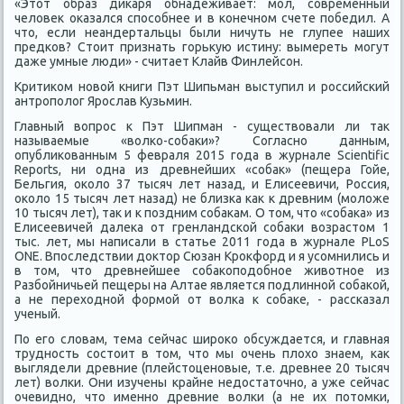
«Этот образ дикаря обнадеживает: мол, современный
человек оказался способнее и в конечном счете победил. А
что, если неандертальцы были ничуть не глупее наших
предков? Стоит признать горькую истину: вымереть могут
даже умные люди» - считает Клайв Финлейсон.
Критиком новой книги Пэт Шипьман выступил и российский
антрополог Ярослав Кузьмин.
Главный вопрос к Пэт Шипман - существовали ли так
называемые «волко-собаки»? Согласно данным,
опубликованным 5 февраля 2015 года в журнале Scientific
Reports, ни одна из древнейших «собак» (пещера Гойе,
Бельгия, около 37 тысяч лет назад, и Елисеевичи, Россия,
около 15 тысяч лет назад) не близка как к древним (моложе
10 тысяч лет), так и к поздним собакам. О том, что «собака» из
Елисеевичей далека от гренландской собаки возрастом 1
тыс. лет, мы написали в статье 2011 года в журнале PLoS
ONE. Впоследствии доктор Сюзан Крокфорд и я усомнились и
в том, что древнейшее собакоподобное животное из
Разбойничьей пещеры на Алтае является подлинной собакой,
а не переходной формой от волка к собаке, - рассказал
ученый.
По его словам, тема сейчас широко обсуждается, и главная
трудность состоит в том, что мы очень плохо знаем, как
выглядели древние (плейстоценовые, т.е. древнее 20 тысяч
лет) волки. Они изучены крайне недостаточно, а уже сейчас
очевидно, что именно древние волки (а не их потомки,