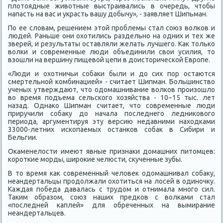
плотоядные животные выстраивались в очередь, чтобы
напасть на вас и украсть вашу добычу», - заявляет Шипьман.
По ее словам, решением этой проблемы стал союз волков и
людей. Раньше они охотились раздельно на одних и тех же
зверей, и результаты оставляли желать лучшего. Как только
волки и современные люди объединили свои усилия, то
взошли на вершину пищевой цепи в доисторической Европе.
«Люди и охотничьи собаки были и до сих пор остаются
смертельной комбинацией» - считает Шипман. Большинство
ученых утверждают, что одомашнивание волков произошло
во время подъема сельского хозяйства - 10−15 тыс. лет
назад. Однако Шипман считает, что современные люди
приручили собаку до начала последнего ледникового
периода, аргументируя эту версию недавними находками
33000-летних ископаемых останков собак в Сибири и
Бельгии.
Окаменелости имеют явные признаки домашних питомцев:
короткие морды, широкие челюсти, скученные зубы.
В то время как современный человек одомашнивал собаку,
неандертальцы продолжали охотиться на лосей в одиночку.
Каждая победа давалась с трудом и отнимала много сил.
Таким образом, союз наших предков с волками стал
«последней каплей» для обреченных на вымирание
неандертальцев.