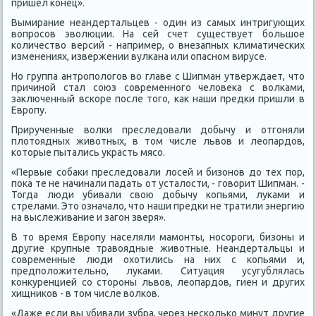
пришел конец».
Вымирание неандертальцев - один из самых интригующих
вопросов эволюции. На сей счет существует большое
количество версий - например, о внезапных климатических
изменениях, извержении вулкана или опасном вирусе.
Но группа антропологов во главе с Шипман утверждает, что
причиной стал союз современного человека с волками,
заключенный вскоре после того, как наши предки пришли в
Европу.
Прирученные волки преследовали добычу и отгоняли
плотоядных животных, в том числе львов и леопардов,
которые пытались украсть мясо.
«Первые собаки преследовали лосей и бизонов до тех пор,
пока те не начинали падать от усталости, - говорит Шипман. -
Тогда люди убивали свою добычу копьями, луками и
стрелами. Это означало, что наши предки не тратили энергию
на выслеживание и загон зверя».
В то время Европу населяли мамонты, носороги, бизоны и
другие крупные травоядные животные. Неандертальцы и
современные люди охотились на них с копьями и,
предположительно, луками. Ситуация усугублялась
конкуренцией со стороны львов, леопардов, гиен и других
хищников - в том числе волков.
«Даже если вы убивали зубра, через несколько минут другие