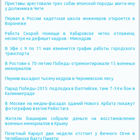
Приставы арестовали трех собак японской породы акита-ину
у должника в Чите
Первая в России кадетская школа инженеров откроется в
Воронеже
Работа Скорой помощи в Хабаровске четко отлажена,
несмотря на дефицит кадров - Минздрав
В Уфе с 9 по 11 мая изменится график работы городского
транспорта
В Ростове к 70-летию Победы отремонтировали 15 военных
мемориалов
Пермяк высадил тысячу кедров в Черняевском лесу
Парад Победы-2015: подлодка в Балтийске, танк Т-34 и бои в
Калининграде
В Москве на медиа-фасадах зданий Нового Арбата покажут
фотографию взятия Рейхстага
Жители Башкирии собрали деньги на восстановление
военных мемориалов в Крыму
Почетный Караул две недели отстоит у Вечного Огня в
Челябинске Вахту Памяти