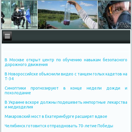
В Москве открыт центр по обучению навыкам безопасного
дорожного движения
В Новороссийске объяснили видео с танцем голых кадетов на
Т-34
Синоптики прогнозируют в конце недели дожди и
похолодание
В Украине вскоре должны подешеветь импортные лекарства
и медизделия
Макаровский мост в Екатеринбурге расширят вдвое
Челябинск готовится отпраздновать 70-летие Победы