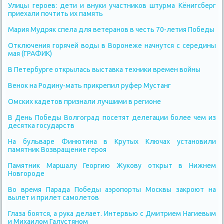
Улицы героев: дети и внуки участников штурма Кёнигсберг
приехали почтить их память
Мария Мудряк спела для ветеранов в честь 70-летия Победы
Отключения горячей воды в Воронеже начнутся с середины
мая (ГРАФИК)
В Петербурге открылась выставка техники времен войны
Венок на Родину-мать прикрепил руфер Мустанг
Омских кадетов признали лучшими в регионе
В День Победы Волгоград посетят делегации более чем из
десятка государств
На бульваре Финютина в Крутых Ключах установили
памятник Возвращение героя
Памятник Маршалу Георгию Жукову открыт в Нижнем
Новгороде
Во время Парада Победы аэропорты Москвы закроют на
вылет и прилет самолетов
Глаза боятся, а рука делает. Интервью с Дмитрием Нагиевым
и Михаилом Галустяном