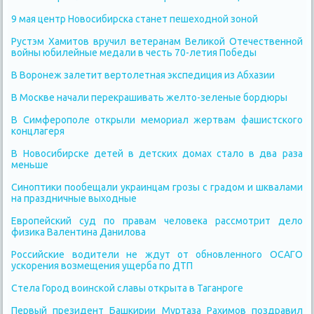
9 мая центр Новосибирска станет пешеходной зоной
Рустэм Хамитов вручил ветеранам Великой Отечественной
войны юбилейные медали в честь 70-летия Победы
В Воронеж залетит вертолетная экспедиция из Абхазии
В Москве начали перекрашивать желто-зеленые бордюры
В Симферополе открыли мемориал жертвам фашистского
концлагеря
В Новосибирске детей в детских домах стало в два раза
меньше
Синоптики пообещали украинцам грозы с градом и шквалами
на праздничные выходные
Европейский суд по правам человека рассмотрит дело
физика Валентина Данилова
Российские водители не ждут от обновленного ОСАГО
ускорения возмещения ущерба по ДТП
Стела Город воинской славы открыта в Таганроге
Первый президент Башкирии Муртаза Рахимов поздравил